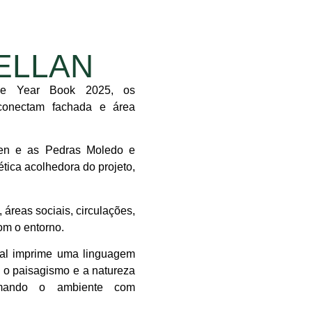
ELLAN
ue Year Book 2025, os
conectam fachada e área
ten e as Pedras Moledo e
ética acolhedora do projeto,
áreas sociais, circulações,
om o entorno.
ral imprime uma linguagem
m o paisagismo e a natureza
rmando o ambiente com